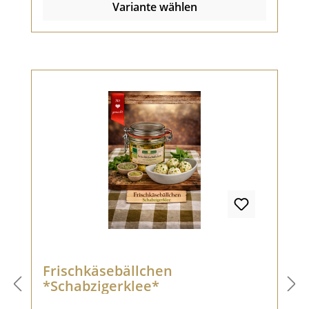
Variante wählen
mmm lecker! Den Urgeschmack
wiedererleben!
Frischkäsebällchen
*Schabzigerklee*