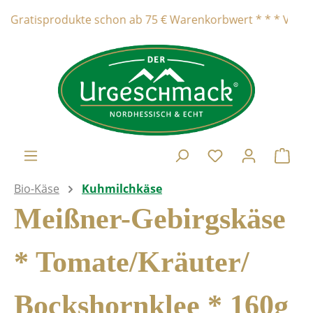
alt springen
atisprodukte schon ab 75 € Warenkorbwert * * * Versandkost
Ware
Bio-Käse
Kuhmilchkäse
Meißner-Gebirgskäse
* Tomate/Kräuter/
Bockshornklee * 160g