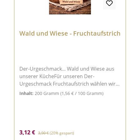
Wald und Wiese - Fruchtaufstrich
Der-Urgeschmack... Wald und Wiese aus
unserer KücheFür unseren Der-
Urgeschmack Fruchtaufstrich wählen wir
nur das beste, aromatische Obst aus, das
Inhalt:
200 Gramm
(1,56 € / 100 Gramm)
wir mit großer Sorgfalt verarbeiten. Mit
einem hohen Fruchtanteil von über 60 %,
natürlichem Rohrohrzucker und Apfel-
Pektin entsteht ein intensiver, fruchtiger
Aufstrich, der den vollen Geschmack
Verkaufspreis:
Regulärer Preis:
3,12 €
3,90 €
(20% gespart)
sonnengereifter Früchte bewahrt.So