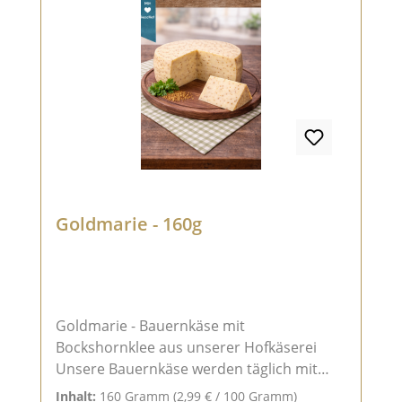
Lab), Sonnenblumenöl*, Zwiebeln*,
Petersilie* ** aus kontrolliert
ökologischem Anbau
Goldmarie - 160g
Goldmarie - Bauernkäse mit
Bockshornklee aus unserer Hofkäserei
Unsere Bauernkäse werden täglich mit
einer Salzlake gebürstet und gepflegt,
Inhalt:
160 Gramm
(2,99 € / 100 Gramm)