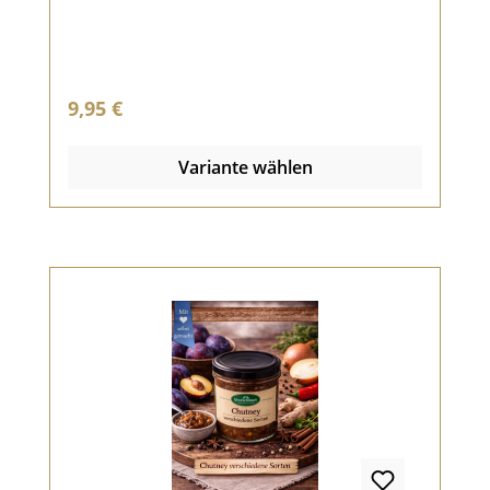
Alkohol.Den Urgeschmack wiedererleben!
Regulärer Preis:
9,95 €
Variante wählen