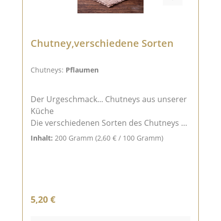
Chutney,verschiedene Sorten
Chutneys:
Pflaumen
Der Urgeschmack... Chutneys aus unserer
Küche
Die verschiedenen Sorten des Chutneys w
erden nach einem nachhaltigen Rezept in
Inhalt:
200 Gramm
(2,60 € / 100 Gramm)
unserer Küche hergestellt. Mit dem süß-
saueren Geschmack des Chutneys lassen s
ich so manche kalte und auch warme Speis
en auf dem Teller verfeinern.
Unser Tipp: Probieren Sie mal unseren Mei
Regulärer Preis:
5,20 €
ßner Gebirgskäse, Blutwurst, Leberwurst o
der grobe Bratwurst mit dem Chutney ...h