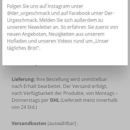
Folgen Sie uns auf Instagram unter
@der_urgeschmack und auf Facebook unter Der-
Preise, Versandkosten
Urgeschmack. Melden Sie sich außerdem zu
unserem Newsletter an. So erfahren Sie zuerst von
und Lieferinformationen
neuen Angeboten, Neuigkeiten aus unserem
Hofladen und unseren Videos rund um „Unser
tägliches Brot“.
Preise:
Die auf den Produktseiten genannten
Preise enthalten die gesetzliche Mehrwertsteuer
und sonstige Preisbestandteile.
Lieferung:
Ihre Bestellung wird unmittelbar
nach Erhalt bearbeitet. Der Versand erfolgt,
nach Verfügbarkeit der Produkte, von Montags –
Donnerstags per
DHL
(Lieferzeit meist innerhalb
von 24 Std.)
Versandkosten
(auswählbar) :