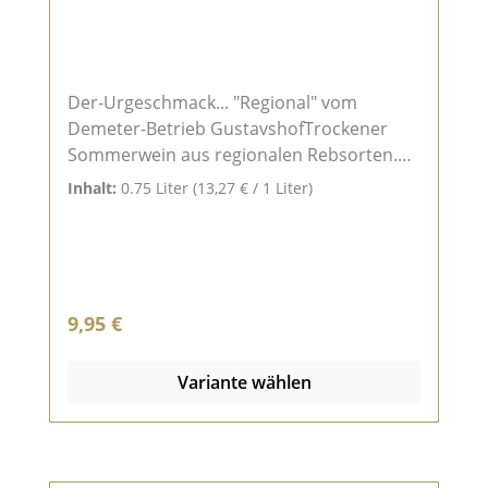
Der-Urgeschmack... "Regional" vom
Demeter-Betrieb GustavshofTrockener
Sommerwein aus regionalen Rebsorten.
Feinfruchtiger duft bei elegantem
Inhalt:
0.75 Liter
(13,27 € / 1 Liter)
Geschmack und etwas weniger
Alkohol.Den Urgeschmack wiedererleben!
Regulärer Preis:
9,95 €
Variante wählen