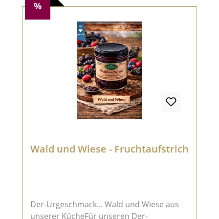
mikrobielles Lab **aus kontrolliert
%
ökologischem Anbau – Rinde zum Verzehr
geeignet!
Wald und Wiese - Fruchtaufstrich
Der-Urgeschmack... Wald und Wiese aus
unserer KücheFür unseren Der-