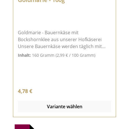
Goldmarie - Bauernkäse mit
Bockshornklee aus unserer Hofkäserei
Unsere Bauernkäse werden täglich mit
einer Salzlake gebürstet und gepflegt,
Inhalt:
160 Gramm
(2,99 € / 100 Gramm)
dadurch bildet sich eine essbare
Rotschmiere-Rinde, dieses gibt unserem
Käse zusätzlich einen besonders würzigen
Geschmack.Hergestellt aus pasteurisierter
Bioland-Kuhmilch und ca. 2-3 Monate in
Regulärer Preis:
4,78 €
unserem Käsekeller gereift.160g am Stück
* vakuumverpackt * leicht würzig im
Variante wählen
GeschmackDen Urgeschmack
wiedererleben!Zutaten: Bioland-
Kuhmilch*, Bockshornklee*, Meersalz,