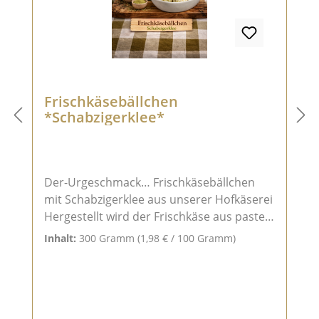
Frischkäsebällchen
*Schabzigerklee*
Der-Urgeschmack… Frischkäsebällchen
mit Schabzigerklee aus unserer Hofkäserei
Hergestellt wird der Frischkäse aus pasteu
risierter Bioland-
Inhalt:
300 Gramm
(1,98 € / 100 Gramm)
Kuhmilch. Von Hand geformt werden die c
remigen Frischkäsebällchen mit Zwiebelrin
gen in Kräuteröl, aus Sonnenblumenöl,
eingelegt. Dadurch bleibt er länger cremig