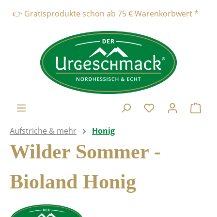
alt springen
👉 Gratisprodukte schon ab 75 € Warenkorbwert * * * Vers
Ware
Aufstriche & mehr
Honig
Wilder Sommer -
Bioland Honig