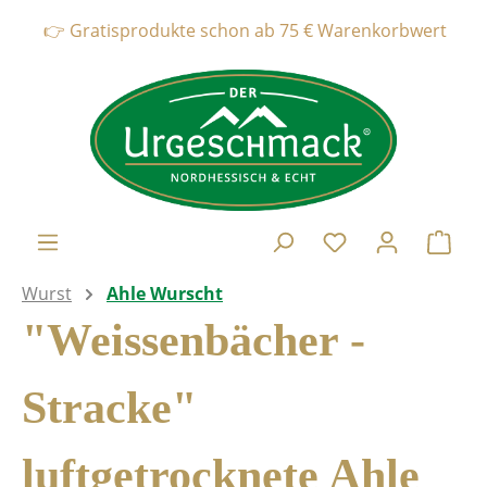
alt springen
👉 Gratisprodukte schon ab 75 € Warenkorbwert * * * Ve
Ware
Wurst
Ahle Wurscht
"Weissenbächer -
Stracke"
luftgetrocknete Ahle